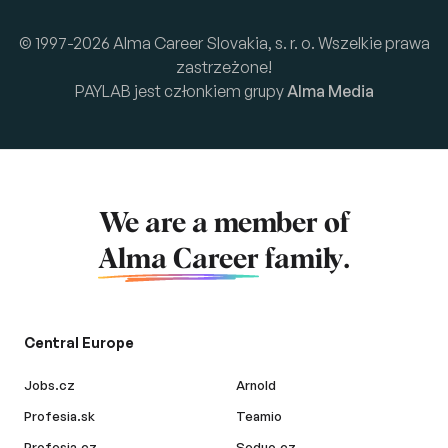
© 1997-2026 Alma Career Slovakia, s. r. o. Wszelkie prawa
zastrzeżone!
PAYLAB jest członkiem grupy
Alma Media
We are a member of
Alma Career
family.
Central Europe
Jobs.cz
Arnold
Profesia.sk
Teamio
Profesia.cz
Seduo.cz