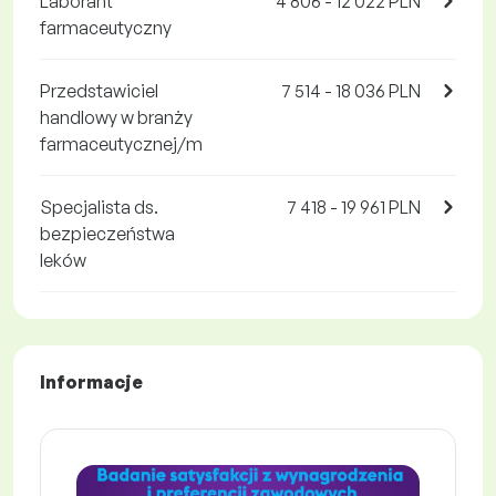
Laborant
4 806 - 12 022 PLN
farmaceutyczny
Przedstawiciel
7 514 - 18 036 PLN
handlowy w branży
farmaceutycznej/m
Specjalista ds.
7 418 - 19 961 PLN
bezpieczeństwa
leków
Informacje