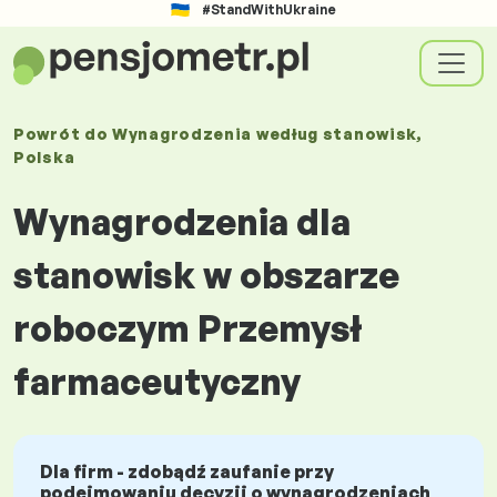
#StandWithUkraine
Powrót do
Wynagrodzenia
według stanowisk
,
Polska
Wynagrodzenia dla
stanowisk w obszarze
roboczym Przemysł
farmaceutyczny
Dla firm - zdobądź zaufanie przy
podejmowaniu decyzji o wynagrodzeniach