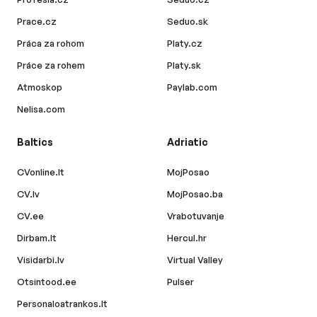
Prace.cz
Seduo.sk
Práca za rohom
Platy.cz
Práce za rohem
Platy.sk
Atmoskop
Paylab.com
Nelisa.com
Baltics
Adriatic
CVonline.lt
MojPosao
CV.lv
MojPosao.ba
CV.ee
Vrabotuvanje
Dirbam.lt
Hercul.hr
Visidarbi.lv
Virtual Valley
Otsintood.ee
Pulser
Personaloatrankos.lt