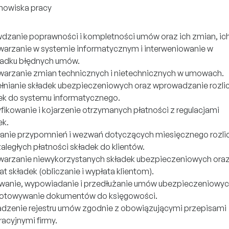
nowiska pracy
dzanie poprawności i kompletności umów oraz ich zmian, ic
warzanie w systemie informatycznym i interweniowanie w
adku błędnych umów.
warzanie zmian technicznych i nietechnicznych w umowach.
łnianie składek ubezpieczeniowych oraz wprowadzanie rozli
ek do systemu informatycznego.
yfikowanie i kojarzenie otrzymanych płatności z regulacjami
ek.
anie przypomnień i wezwań dotyczących miesięcznego rozli
zaległych płatności składek do klientów.
warzanie niewykorzystanych składek ubezpieczeniowych ora
t składek (obliczanie i wypłata klientom).
wanie, wypowiadanie i przedłużanie umów ubezpieczeniowyc
otowywanie dokumentów do księgowości.
dzenie rejestru umów zgodnie z obowiązującymi przepisami
racyjnymi firmy.