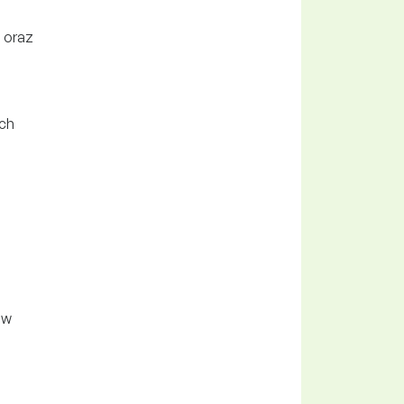
 oraz
ch
 w