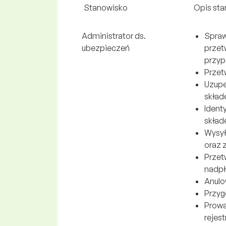
Stanowisko
Opis sta
Administrator ds.
Spraw
ubezpieczeń
przet
przyp
Przet
Uzupe
skład
Ident
skład
Wysył
oraz 
Przet
nadpła
Anulo
Przyg
Prowa
rejest