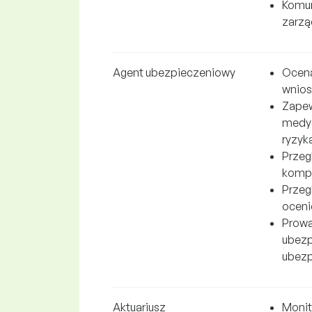
Komun
zarzą
Agent ubezpieczeniowy
Ocena
wnios
Zapew
medyc
ryzyk
Przeg
kompl
Przeg
oceni
Prowa
ubezp
ubezp
Aktuariusz
Monit