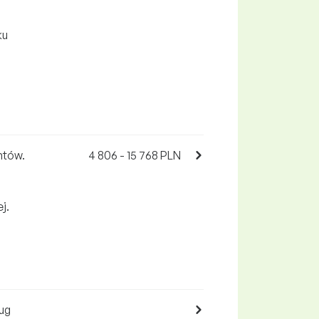
ku
ntów.
4 806 - 15 768 PLN
j.
ug