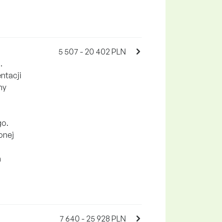
5 507 - 20 402 PLN
.
ntacji
ny
i
go.
onej
h
7 640 - 25 928 PLN