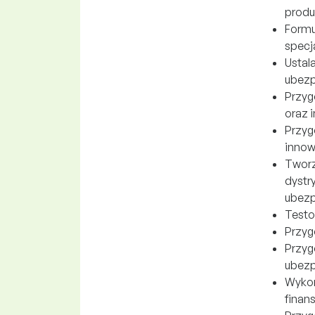
produ
Formu
specj
Ustal
ubezp
Przyg
oraz i
Przyg
innow
Tworz
dystr
ubezp
Testo
Przyg
Przyg
ubezp
Wykon
finan