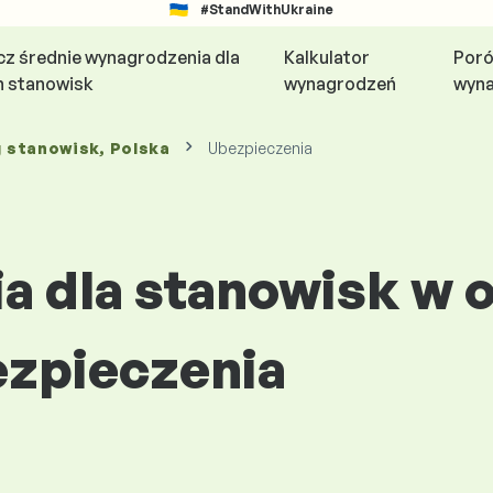
#StandWithUkraine
z średnie wynagrodzenia dla
Kalkulator
Poró
h stanowisk
wynagrodzeń
wyn
g stanowisk
, Polska
Ubezpieczenia
 dla stanowisk w 
zpieczenia