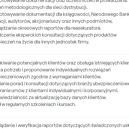
otowywanie dokumentacji oraz uczestnictwo w prowadzeniu
eń metodologicznych dla sieci dystrybucji.
otowywanie dokumentacji dla księgowości, Narodowego Ban
cji, audytorów, akcjonariuszy oraz innych podmiotów,
ądzanie okresowych raportów dla reasekuratora.
czenie eksperckich konsultacji dotyczących produktów
ieczeń na życie dla innych jednostek firmy.
kiwanie potencjalnych klientów oraz obsługa istniejących klie
za potrzeb i proponowanie indywidualnych rozwiązań
ieczeniowych zgodnie z wymaganiami klientów.
lanie porad i konsultacji dotyczących branży ubezpieczeniowe
ranie umów z klientami indywidualnymi i korporacyjnymi.
iedzialność za aktualizację bazy danych klientów.
 w regularnych szkoleniach i kursach.
lądanie i weryfikacja raportów dotyczących świadczonych usł