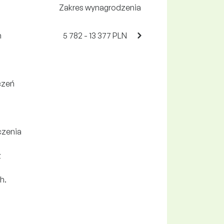
Zakres wynagrodzenia
h
5 782 - 13 377 PLN
czeń
czenia
z
h.