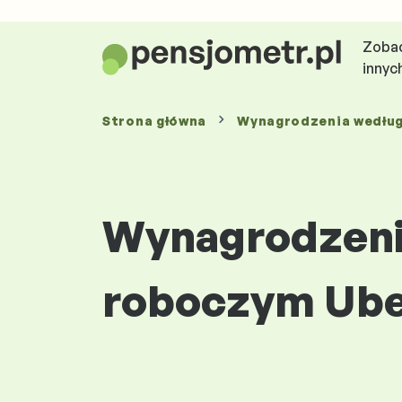
Zobac
innyc
Strona główna
Wynagrodzenia
wedłu
Wynagrodzenia
roboczym Ube