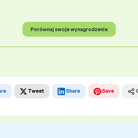
Porównaj swoje wynagrodzenie
are
Tweet
Share
Save