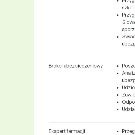
Przyg
szkol
Przyg
Słowa
sporz
Świad
ubezp
Broker ubezpieczeniowy
Poszu
Anali
ubezp
Udzie
Zawie
Odpow
Udział
Ekspert farmacji
Przeg