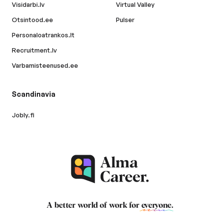
Visidarbi.lv
Virtual Valley
Otsintood.ee
Pulser
Personaloatrankos.lt
Recruitment.lv
Varbamisteenused.ee
Scandinavia
Jobly.fi
A better world of work for
everyone
.