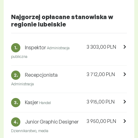
Najgorzej opłacane stanowiska w
regionie lubelskie
3 303,00 PLN
Inspektor
1.
Administracja
publiczna
3 712,00 PLN
Recepcjonista
2.
Administracja
3 915,00 PLN
Kasjer
3.
Handel
3 950,00 PLN
Junior Graphic Designer
4.
Dziennikarstwo, media