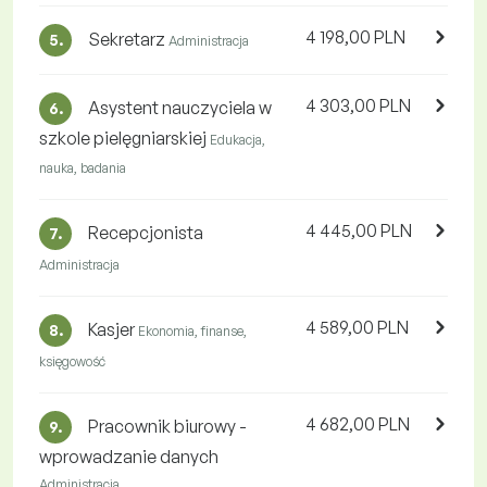
4 198,00 PLN
Sekretarz
5.
Administracja
4 303,00 PLN
Asystent nauczyciela w
6.
szkole pielęgniarskiej
Edukacja,
nauka, badania
4 445,00 PLN
Recepcjonista
7.
Administracja
4 589,00 PLN
Kasjer
8.
Ekonomia, finanse,
księgowość
4 682,00 PLN
Pracownik biurowy -
9.
wprowadzanie danych
Administracja