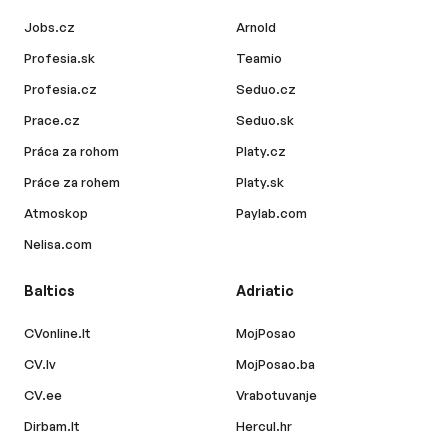
Jobs.cz
Arnold
Profesia.sk
Teamio
Profesia.cz
Seduo.cz
Prace.cz
Seduo.sk
Práca za rohom
Platy.cz
Práce za rohem
Platy.sk
Atmoskop
Paylab.com
Nelisa.com
Baltics
Adriatic
CVonline.lt
MojPosao
CV.lv
MojPosao.ba
CV.ee
Vrabotuvanje
Dirbam.lt
Hercul.hr