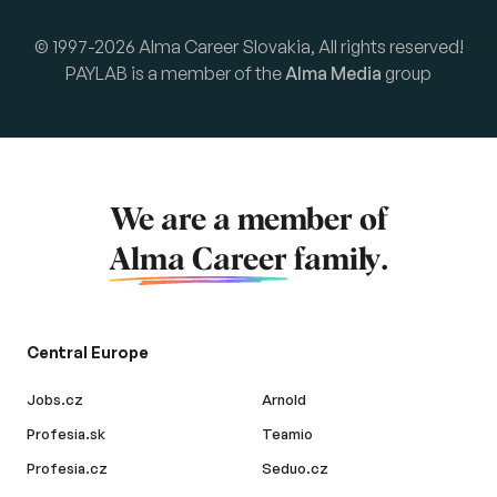
© 1997-2026 Alma Career Slovakia, All rights reserved!
PAYLAB is a member of the
Alma Media
group
We are a member of
Alma Career
family.
Central Europe
Jobs.cz
Arnold
Profesia.sk
Teamio
Profesia.cz
Seduo.cz