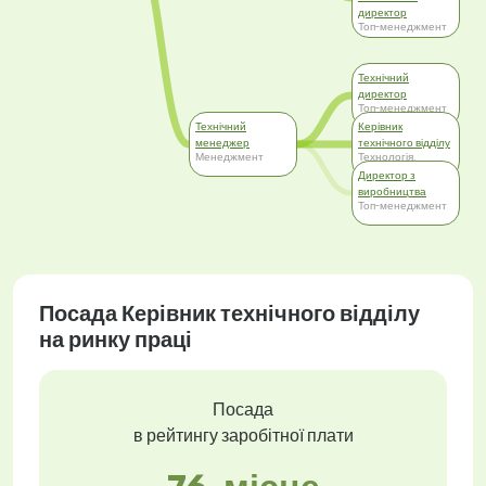
директор
Топ-менеджмент
Технічний
директор
Топ-менеджмент
Технічний
Керівник
менеджер
технічного відділу
Менеджмент
Технологія,
розвиток
Директор з
виробництва
Топ-менеджмент
Посада Керівник технічного відділу
на ринку праці
Посада
в рейтингу заробітної плати