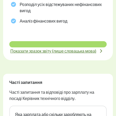
Розподіл усіх відстежуваних нефінансових
вигод
Аналіз фінансових вигод
Показати зразок звіту (лише словацька мова)
Часті запитання
Часті запитання та відповіді про зарплату на
посаді Керівник технічного відділу.
Яка зарплата або скільки заробляють на