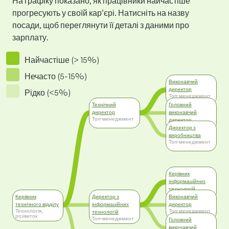
На графіку показано, як працівники найчастіше
прогресують у своїй кар’єрі. Натисніть на назву
посади, щоб переглянути її деталі з даними про
зарплату.
Найчастіше (> 15%)
Нечасто (5-15%)
Виконавчий
директор
Рідко (<5%)
Топ-менеджмент
Технічний
Головний
директор
виконавчий
Топ-менеджмент
директор
Топ-менеджмент
Директор з
виробництва
Топ-менеджмент
Керівник
інформаційних
технологій
Менеджмент
Керівник
Директор з
Виконавчий
технічного відділу
інформаційних
директор
Технологія,
Топ-менеджмент
технологій
розвиток
Топ-менеджмент
Головний
виконавчий