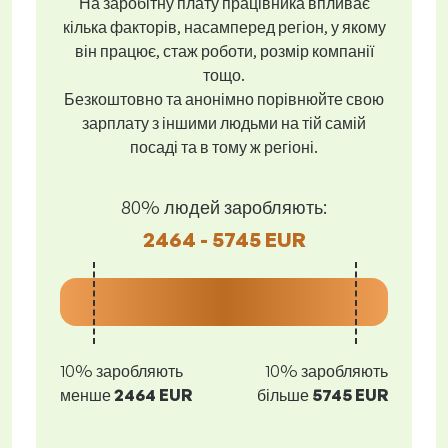
На заробітну плату працівника впливає
кілька факторів, насамперед регіон, у якому
він працює, стаж роботи, розмір компанії
тощо.
Безкоштовно та анонімно порівнюйте свою
зарплату з іншими людьми на тій самій
посаді та в тому ж регіоні.
80% людей заробляють:
2464 - 5745 EUR
10% заробляють
10% заробляють
менше
2464 EUR
більше
5745 EUR