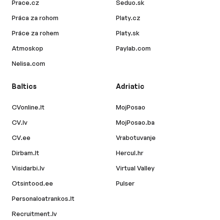
Prace.cz
Seduo.sk
Práca za rohom
Platy.cz
Práce za rohem
Platy.sk
Atmoskop
Paylab.com
Nelisa.com
Baltics
Adriatic
CVonline.lt
MojPosao
CV.lv
MojPosao.ba
CV.ee
Vrabotuvanje
Dirbam.lt
Hercul.hr
Visidarbi.lv
Virtual Valley
Otsintood.ee
Pulser
Personaloatrankos.lt
Recruitment.lv