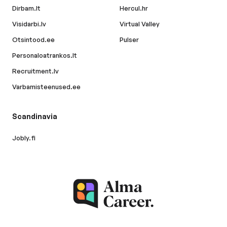
Dirbam.lt
Hercul.hr
Visidarbi.lv
Virtual Valley
Otsintood.ee
Pulser
Personaloatrankos.lt
Recruitment.lv
Varbamisteenused.ee
Scandinavia
Jobly.fi