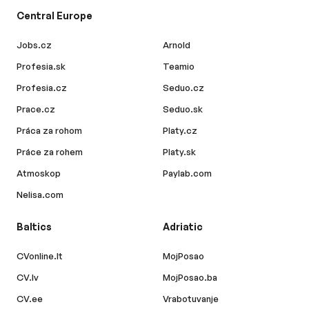
Central Europe
Jobs.cz
Arnold
Profesia.sk
Teamio
Profesia.cz
Seduo.cz
Prace.cz
Seduo.sk
Práca za rohom
Platy.cz
Práce za rohem
Platy.sk
Atmoskop
Paylab.com
Nelisa.com
Baltics
Adriatic
CVonline.lt
MojPosao
CV.lv
MojPosao.ba
CV.ee
Vrabotuvanje