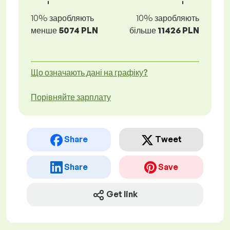
10% заробляють
10% заробляють
менше
5074 PLN
більше
11426 PLN
Що означають дані на графіку?
Порівняйте зарплату
Share
Tweet
Share
Save
Get link