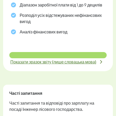
Діапазон заробітної плати від 1 до 9 децилів
Розподіл усіх відстежуваних нефінансових
вигод
Аналіз фінансових вигод
Показати зразок звіту (лише словацька мова)
Часті запитання
Часті запитання та відповіді про зарплату на
посаді Інженер лісового господарства.