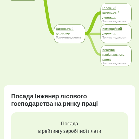
Головний
виконавчий
директор
Топ-менеджмент
Виконавчий
Комерційний
директор
директор
Топ-менеджмент
Топ-менеджмент
Керівник
національного
ринку
Топ-менеджмент
Посада Інженер лісового
господарства на ринку праці
Посада
в рейтингу заробітної плати