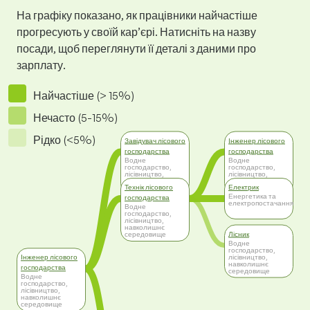
На графіку показано, як працівники найчастіше
прогресують у своїй кар’єрі. Натисніть на назву
посади, щоб переглянути її деталі з даними про
зарплату.
Найчастіше (> 15%)
Нечасто (5-15%)
Рідко (<5%)
Завідувач лісового
Інженер лісового
господарства
господарства
Водне
Водне
господарство,
господарство,
лісівництво,
лісівництво,
навколишнє
навколишнє
Технік лісового
Електрик
середовище
середовище
Енергетика та
господарства
електропостачання
Водне
господарство,
лісівництво,
навколишнє
Лісник
середовище
Водне
господарство,
лісівництво,
Інженер лісового
навколишнє
господарства
середовище
Водне
господарство,
лісівництво,
навколишнє
середовище