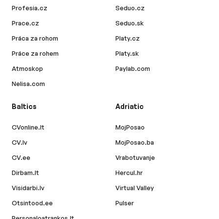
Profesia.cz
Seduo.cz
Prace.cz
Seduo.sk
Práca za rohom
Platy.cz
Práce za rohem
Platy.sk
Atmoskop
Paylab.com
Nelisa.com
Baltics
Adriatic
CVonline.lt
MojPosao
CV.lv
MojPosao.ba
CV.ee
Vrabotuvanje
Dirbam.lt
Hercul.hr
Visidarbi.lv
Virtual Valley
Otsintood.ee
Pulser
Personaloatrankos.lt