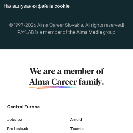
Налаштування файлів cookie
© 1997-2026 Alma Career Slovakia, All rights reserved!
PAYLAB is a member of the
Alma Media
group
We are a member of
Alma Career
family.
Central Europe
Jobs.cz
Arnold
Profesia.sk
Teamio