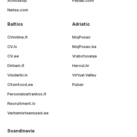
Atmoskop
Paylab.com
Nelisa.com
Baltics
Adriatic
CVonline.lt
MojPosao
CV.lv
MojPosao.ba
CV.ee
Vrabotuvanje
Dirbam.lt
Hercul.hr
Visidarbi.lv
Virtual Valley
Otsintood.ee
Pulser
Personaloatrankos.lt
Recruitment.lv
Varbamisteenused.ee
Scandinavia