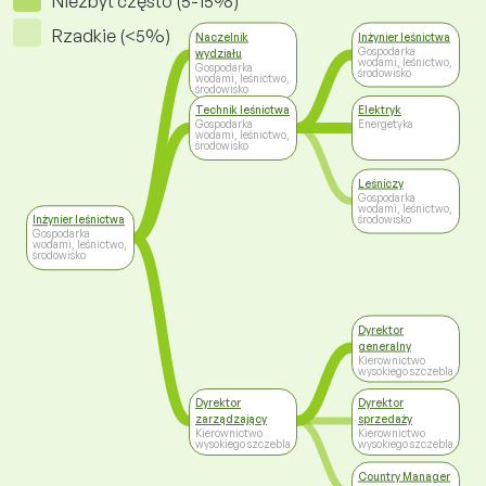
Niezbyt często (5-15%)
Rzadkie (<5%)
Naczelnik
Inżynier leśnictwa
Gospodarka
wydziału
wodami, leśnictwo,
Gospodarka
środowisko
wodami, leśnictwo,
środowisko
Technik leśnictwa
Elektryk
Gospodarka
Energetyka
wodami, leśnictwo,
środowisko
Leśniczy
Gospodarka
wodami, leśnictwo,
środowisko
Inżynier leśnictwa
Gospodarka
wodami, leśnictwo,
środowisko
Dyrektor
generalny
Kierownictwo
wysokiego szczebla
Dyrektor
Dyrektor
zarządzający
sprzedaży
Kierownictwo
Kierownictwo
wysokiego szczebla
wysokiego szczebla
Country Manager