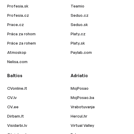
Profesia.sk
Teamio
Profesia.cz
Seduo.cz
Prace.cz
Seduo.sk
Práca za rohom
Platy.cz
Práce za rohem
Platy.sk
Atmoskop
Paylab.com
Nelisa.com
Baltics
Adriatic
CVonline.lt
MojPosao
CV.lv
MojPosao.ba
CV.ee
Vrabotuvanje
Dirbam.lt
Hercul.hr
Visidarbi.lv
Virtual Valley