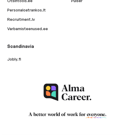
Otsintood.ee
Pulser
Personaloatrankos.lt
Recruitment.lv
Varbamisteenused.ee
Scandinavia
Jobly.fi
A better world of work for
everyone
.