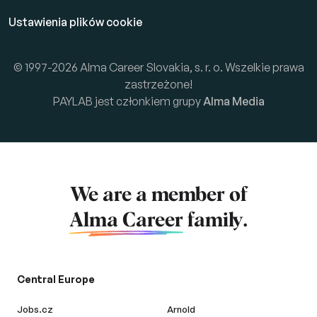
Ustawienia plików cookie
© 1997-2026 Alma Career Slovakia, s. r. o. Wszelkie prawa
zastrzeżone!
PAYLAB jest członkiem grupy
Alma Media
We are a member of
Alma Career
family.
Central Europe
Jobs.cz
Arnold