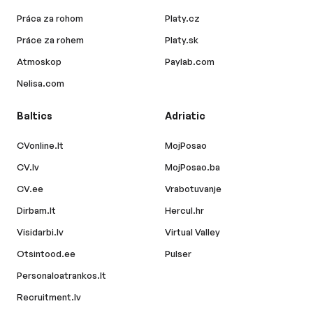
Práca za rohom
Platy.cz
Práce za rohem
Platy.sk
Atmoskop
Paylab.com
Nelisa.com
Baltics
Adriatic
CVonline.lt
MojPosao
CV.lv
MojPosao.ba
CV.ee
Vrabotuvanje
Dirbam.lt
Hercul.hr
Visidarbi.lv
Virtual Valley
Otsintood.ee
Pulser
Personaloatrankos.lt
Recruitment.lv