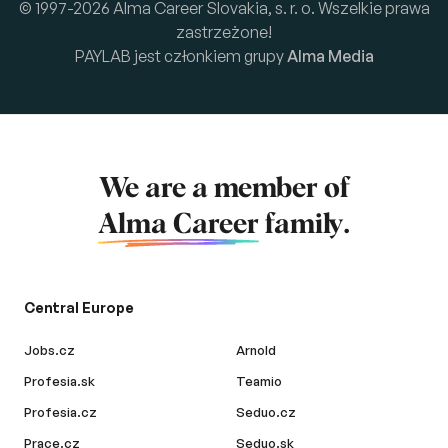
© 1997-2026 Alma Career Slovakia, s. r. o. Wszelkie prawa
zastrzeżone!
PAYLAB jest członkiem grupy
Alma Media
We are a member of
Alma Career
family.
Central Europe
Jobs.cz
Arnold
Profesia.sk
Teamio
Profesia.cz
Seduo.cz
Prace.cz
Seduo.sk