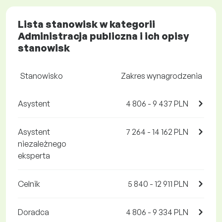
Lista stanowisk w kategorii
Administracja publiczna i ich opisy
stanowisk
Stanowisko
Zakres wynagrodzenia
Asystent
4 806 - 9 437 PLN
Asystent
7 264 - 14 162 PLN
niezależnego
eksperta
Celnik
5 840 - 12 911 PLN
Doradca
4 806 - 9 334 PLN