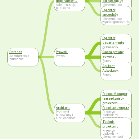
departamentu
zarządzający
Administracja
Kierownictwo
publiczna
wysokiego szczebla
Dyrektor
sprzedaży
Kierownictwo
wysokiego szczebla
Dyrektor
departamentu
prawnego
Zarządzanie
Doradca
Prawnik
Radca prawny,
Administracja
Prawo
adwokat
publiczna
Prawo
Aplikant
Adwokacki
Prawo
Project Manager
(zarządzający
projektem)
Przemysł
Architekt
Projektant wnętrz
budowlany i
Przemysł
Przemysł
nieruchomości
budowlany i
budowlany i
nieruchomości
nieruchomości
Technik
projektant
Przemysł
budowlany i
nieruchomości