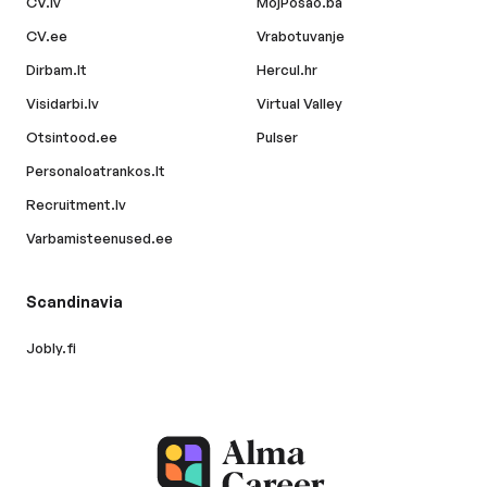
CV.lv
MojPosao.ba
CV.ee
Vrabotuvanje
Dirbam.lt
Hercul.hr
Visidarbi.lv
Virtual Valley
Otsintood.ee
Pulser
Personaloatrankos.lt
Recruitment.lv
Varbamisteenused.ee
Scandinavia
Jobly.fi