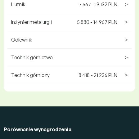
Hutnik
7 567 - 19 132 PLN
>
Inżynier metalurgii
5 880 - 14 967 PLN
>
Odlewnik
>
Technik górnictwa
>
Technik górniczy
8 418 - 21 236 PLN
>
Porównanie wynagrodzenia