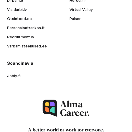
Dirbam.lt
Hercul.hr
Visidarbi.lv
Virtual Valley
Otsintood.ee
Pulser
Personaloatrankos.lt
Recruitment.lv
Varbamisteenused.ee
Scandinavia
Jobly.fi
A better world of work for
everyone
.