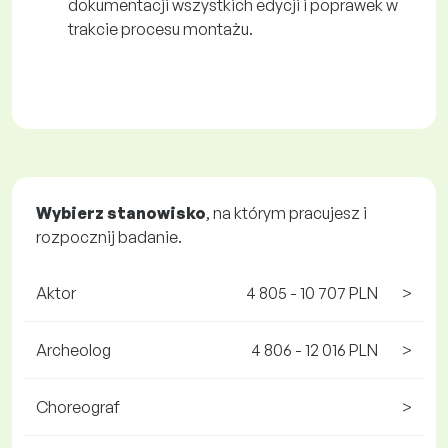
dokumentacji wszystkich edycji i poprawek w
trakcie procesu montażu.
Wybierz stanowisko
, na którym pracujesz i
rozpocznij badanie.
Aktor
4 805 - 10 707 PLN
>
Archeolog
4 806 - 12 016 PLN
>
Choreograf
>