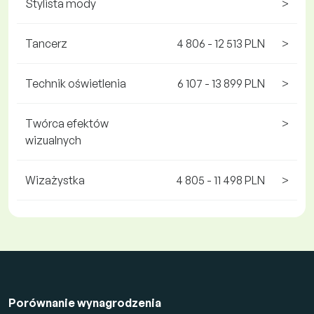
Stylista mody
>
Tancerz
4 806 - 12 513 PLN
>
Technik oświetlenia
6 107 - 13 899 PLN
>
Twórca efektów
>
wizualnych
Wizażystka
4 805 - 11 498 PLN
>
Porównanie wynagrodzenia