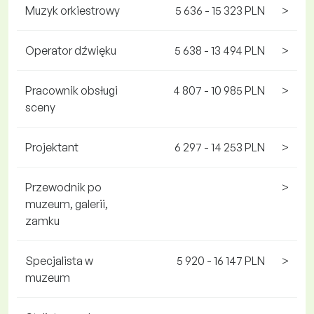
Muzyk orkiestrowy
5 636 - 15 323 PLN
>
Operator dźwięku
5 638 - 13 494 PLN
>
Pracownik obsługi
4 807 - 10 985 PLN
>
sceny
Projektant
6 297 - 14 253 PLN
>
Przewodnik po
>
muzeum, galerii,
zamku
Specjalista w
5 920 - 16 147 PLN
>
muzeum