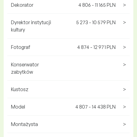
Dekorator
4 806 - 11 165 PLN
>
Dyrektor instytucji
5 273 - 10 579 PLN
>
kultury
Fotograf
4 874 - 12 971 PLN
>
Konserwator
>
zabytków
Kustosz
>
Model
4 807 - 14 438 PLN
>
Montażysta
>