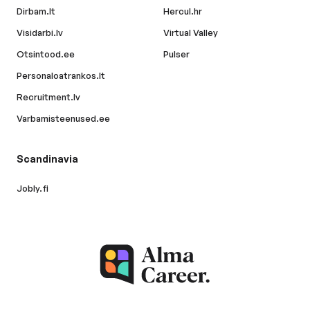
Dirbam.lt
Hercul.hr
Visidarbi.lv
Virtual Valley
Otsintood.ee
Pulser
Personaloatrankos.lt
Recruitment.lv
Varbamisteenused.ee
Scandinavia
Jobly.fi