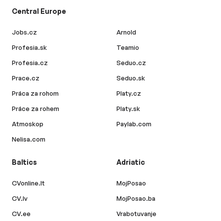
Central Europe
Jobs.cz
Arnold
Profesia.sk
Teamio
Profesia.cz
Seduo.cz
Prace.cz
Seduo.sk
Práca za rohom
Platy.cz
Práce za rohem
Platy.sk
Atmoskop
Paylab.com
Nelisa.com
Baltics
Adriatic
CVonline.lt
MojPosao
CV.lv
MojPosao.ba
CV.ee
Vrabotuvanje