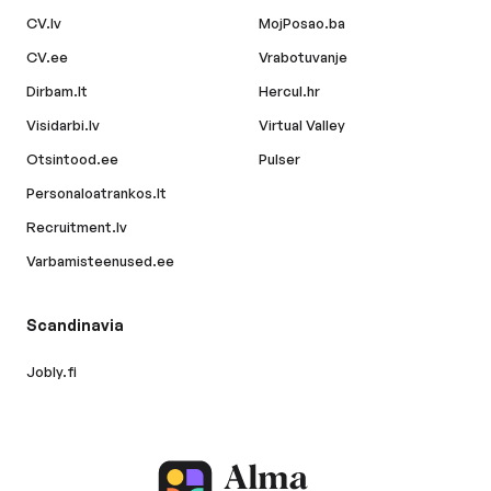
CV.lv
MojPosao.ba
CV.ee
Vrabotuvanje
Dirbam.lt
Hercul.hr
Visidarbi.lv
Virtual Valley
Otsintood.ee
Pulser
Personaloatrankos.lt
Recruitment.lv
Varbamisteenused.ee
Scandinavia
Jobly.fi