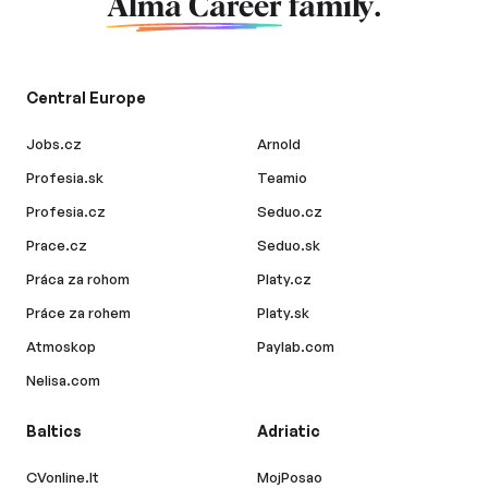
Alma Career
family.
Central Europe
Jobs.cz
Arnold
Profesia.sk
Teamio
Profesia.cz
Seduo.cz
Prace.cz
Seduo.sk
Práca za rohom
Platy.cz
Práce za rohem
Platy.sk
Atmoskop
Paylab.com
Nelisa.com
Baltics
Adriatic
CVonline.lt
MojPosao