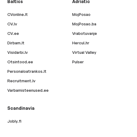
Baltics
Adriatic
CVonline.lt
MojPosao
CV.lv
MojPosao.ba
CV.ee
Vrabotuvanje
Dirbam.lt
Hercul.hr
Visidarbi.lv
Virtual Valley
Otsintood.ee
Pulser
Personaloatrankos.lt
Recruitment.lv
Varbamisteenused.ee
Scandinavia
Jobly.fi