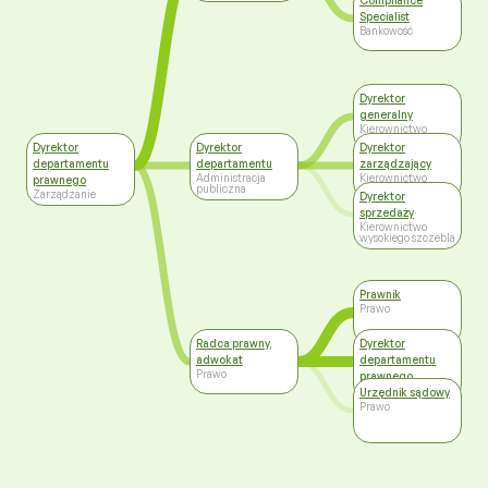
Compliance
Specialist
Bankowość
Dyrektor
generalny
Kierownictwo
wysokiego szczebla
Dyrektor
Dyrektor
Dyrektor
departamentu
departamentu
zarządzający
Administracja
Kierownictwo
prawnego
publiczna
wysokiego szczebla
Zarządzanie
Dyrektor
sprzedaży
Kierownictwo
wysokiego szczebla
Prawnik
Prawo
Radca prawny,
Dyrektor
adwokat
departamentu
Prawo
prawnego
Zarządzanie
Urzędnik sądowy
Prawo