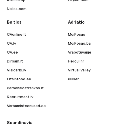
Nelisa.com
Baltics
Adriatic
CVonline.lt
MojPosao
CV.lv
MojPosao.ba
CV.ee
Vrabotuvanje
Dirbam.lt
Hercul.hr
Visidarbi.lv
Virtual Valley
Otsintood.ee
Pulser
Personaloatrankos.lt
Recruitment.lv
Varbamisteenused.ee
Scandinavia