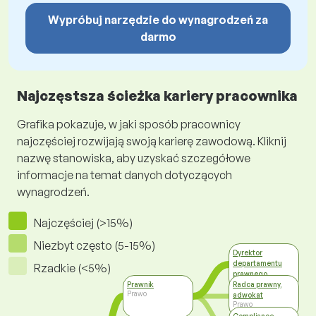
Wypróbuj narzędzie do wynagrodzeń za
darmo
Najczęstsza ścieżka kariery pracownika
Grafika pokazuje, w jaki sposób pracownicy
najczęściej rozwijają swoją karierę zawodową. Kliknij
nazwę stanowiska, aby uzyskać szczegółowe
informacje na temat danych dotyczących
wynagrodzeń.
Najczęściej (>15%)
Niezbyt często (5-15%)
Dyrektor
departamentu
Rzadkie (<5%)
prawnego
Zarządzanie
Prawnik
Radca prawny,
Prawo
adwokat
Prawo