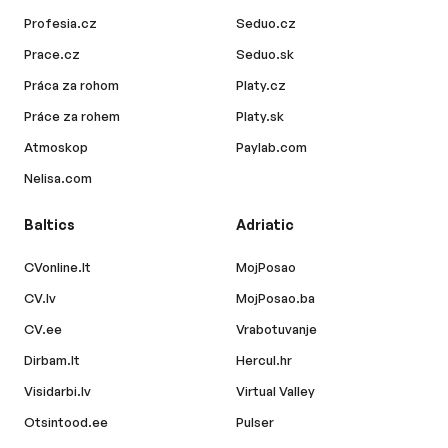
Profesia.cz
Seduo.cz
Prace.cz
Seduo.sk
Práca za rohom
Platy.cz
Práce za rohem
Platy.sk
Atmoskop
Paylab.com
Nelisa.com
Baltics
Adriatic
CVonline.lt
MojPosao
CV.lv
MojPosao.ba
CV.ee
Vrabotuvanje
Dirbam.lt
Hercul.hr
Visidarbi.lv
Virtual Valley
Otsintood.ee
Pulser