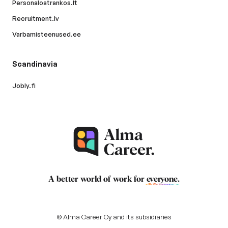
Personaloatrankos.lt
Recruitment.lv
Varbamisteenused.ee
Scandinavia
Jobly.fi
A better world of work for
everyone
.
© Alma Career Oy and its subsidiaries