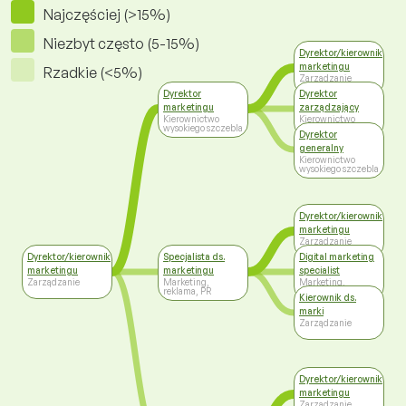
Najczęściej (>15%)
Niezbyt często (5-15%)
Dyrektor/kierownik
marketingu
Rzadkie (<5%)
Zarządzanie
Dyrektor
Dyrektor
marketingu
zarządzający
Kierownictwo
Kierownictwo
wysokiego szczebla
wysokiego szczebla
Dyrektor
generalny
Kierownictwo
wysokiego szczebla
Dyrektor/kierownik
marketingu
Zarządzanie
Dyrektor/kierownik
Specjalista ds.
Digital marketing
marketingu
marketingu
specialist
Zarządzanie
Marketing,
Marketing,
reklama, PR
reklama, PR
Kierownik ds.
marki
Zarządzanie
Dyrektor/kierownik
marketingu
Zarządzanie