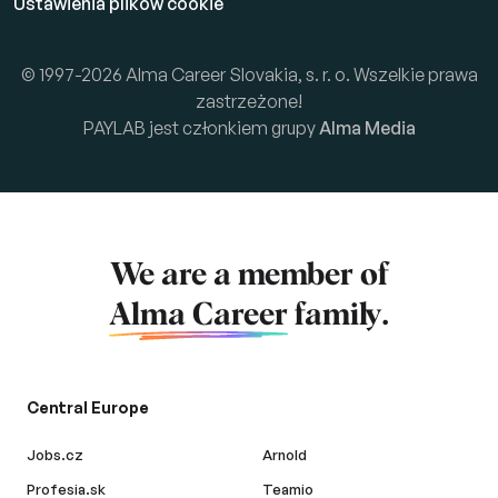
Ustawienia plików cookie
© 1997-2026 Alma Career Slovakia, s. r. o. Wszelkie prawa
zastrzeżone!
PAYLAB jest członkiem grupy
Alma Media
We are a member of
Alma Career
family.
Central Europe
Jobs.cz
Arnold
Profesia.sk
Teamio