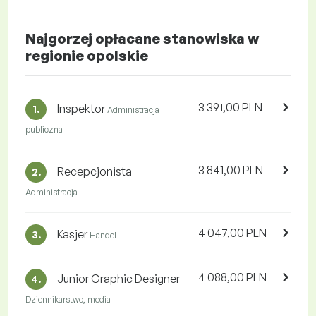
Najgorzej opłacane stanowiska w
regionie opolskie
3 391,00 PLN
Inspektor
1.
Administracja
publiczna
3 841,00 PLN
Recepcjonista
2.
Administracja
4 047,00 PLN
Kasjer
3.
Handel
4 088,00 PLN
Junior Graphic Designer
4.
Dziennikarstwo, media