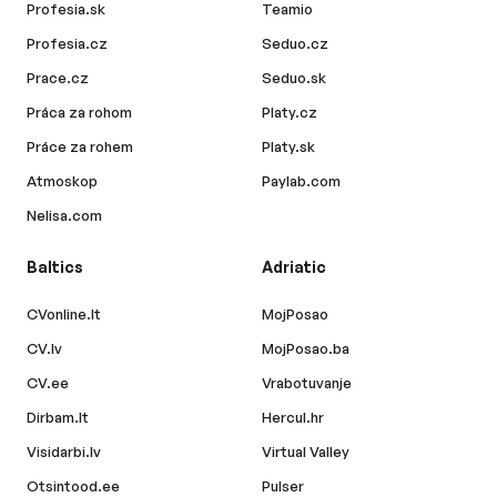
Profesia.sk
Teamio
Profesia.cz
Seduo.cz
Prace.cz
Seduo.sk
Práca za rohom
Platy.cz
Práce za rohem
Platy.sk
Atmoskop
Paylab.com
Nelisa.com
Baltics
Adriatic
CVonline.lt
MojPosao
CV.lv
MojPosao.ba
CV.ee
Vrabotuvanje
Dirbam.lt
Hercul.hr
Visidarbi.lv
Virtual Valley
Otsintood.ee
Pulser