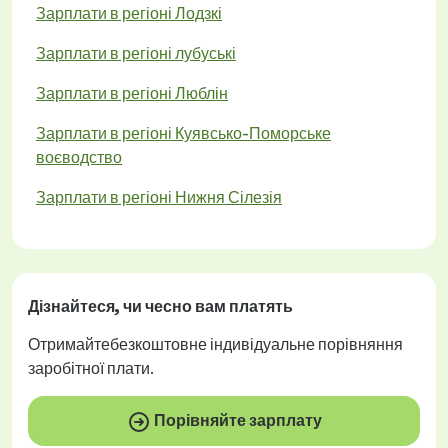
Зарплати в регіоні Лодзкі
Зарплати в регіоні лубуські
Зарплати в регіоні Люблін
Зарплати в регіоні Куявсько-Поморське
воєводство
Зарплати в регіоні Нижня Сілезія
Дізнайтеся, чи
чесно
вам платять
Отримайте
безкоштовне
індивідуальне порівняння
заробітної плати.
Порівняйте зарплату