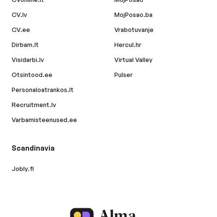
CV.lv
MojPosao.ba
CV.ee
Vrabotuvanje
Dirbam.lt
Hercul.hr
Visidarbi.lv
Virtual Valley
Otsintood.ee
Pulser
Personaloatrankos.lt
Recruitment.lv
Varbamisteenused.ee
Scandinavia
Jobly.fi