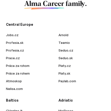
Alma Career
family.
Central Europe
Jobs.cz
Arnold
Profesia.sk
Teamio
Profesia.cz
Seduo.cz
Prace.cz
Seduo.sk
Práca za rohom
Platy.cz
Práce za rohem
Platy.sk
Atmoskop
Paylab.com
Nelisa.com
Baltics
Adriatic
CVonline.lt
MojPosao