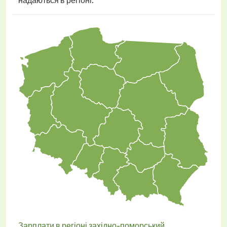
надаються в регіоні.
Зарплати в регіоні західно-поморський