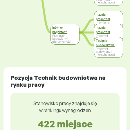
nieruchomości
Inżynier
projektant
Inżynieria
Inżynier
Inżynier
projektant
projektant
Przemysł
Przemysł
budowlany i
motoryzacyjny
Technik
nieruchomości
budownictwa
Przemysł
budowlany i
nieruchomości
Pozycja Technik budownictwa na
rynku pracy
Stanowisko pracy znajduje się
w rankingu wynagrodzeń
422 miejsce