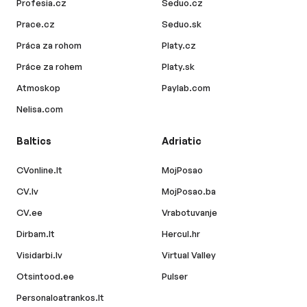
Profesia.cz
Seduo.cz
Prace.cz
Seduo.sk
Práca za rohom
Platy.cz
Práce za rohem
Platy.sk
Atmoskop
Paylab.com
Nelisa.com
Baltics
Adriatic
CVonline.lt
MojPosao
CV.lv
MojPosao.ba
CV.ee
Vrabotuvanje
Dirbam.lt
Hercul.hr
Visidarbi.lv
Virtual Valley
Otsintood.ee
Pulser
Personaloatrankos.lt