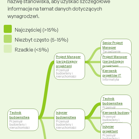
nazwę stanowiska, aby uzyskać szczegółowe
informacje na temat danych dotyczących
wynagrodzeń.
Najczęściej (>15%)
Niezbyt często (5-15%)
Senior Project
Manager
Rzadkie (<5%)
Zarządzanie
Project Manager
Project Manager
(zarządzający
(zarządzający
projektem)
projektem)
Przemysł
Zarządzanie
Kierownik
budowlany i
projektów IT
nieruchomości
Informatyka
Technik
budownictwa
Przemysł
budowlany i
Technik
Inżynier
Kierownik budowy
nieruchomości
Przemysł
budownictwa
budownictwa
budowlany i
Przemysł
Przemysł
nieruchomości
budowlany i
budowlany i
Inżynier
nieruchomości
nieruchomości
projektant
Przemysł
budowlany i