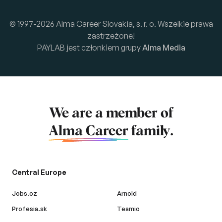
© 1997-2026 Alma Career Slovakia, s. r. o. Wszelkie prawa
zastrzeżone!
PAYLAB jest członkiem grupy
Alma Media
We are a member of
Alma Career
family.
Central Europe
Jobs.cz
Arnold
Profesia.sk
Teamio