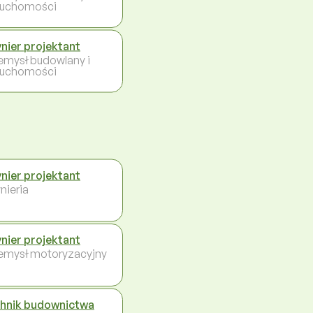
ruchomości
ynier projektant
emysł budowlany i
ruchomości
ynier projektant
nieria
ynier projektant
emysł motoryzacyjny
hnik budownictwa