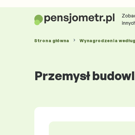
Zobac
innyc
Strona główna
Wynagrodzenia
wedłu
Przemysł budowl