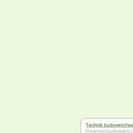
Technik budownictw
Przemysł budowlany i