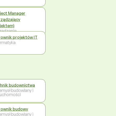
ject Manager
rządzający
jektem)
ządzanie
rownik projektów IT
ormatyka
hnik budownictwa
emysł budowlany i
ruchomości
rownik budowy
emysł budowlany i