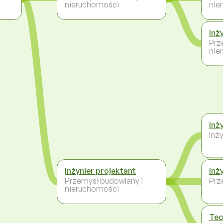
nieruchomości
nie
Inż
Prz
nie
Inż
Inży
Inżynier projektant
Inż
Przemysł budowlany i
Prz
nieruchomości
Tec