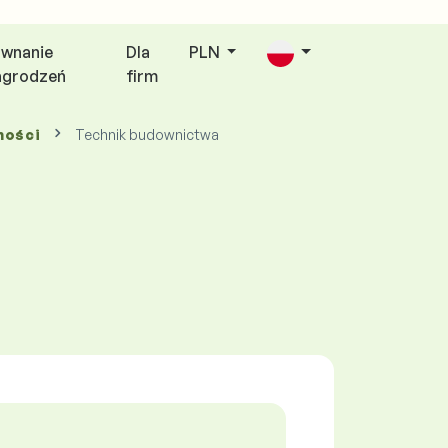
wnanie
Dla
PLN
agrodzeń
firm
mości
Technik budownictwa