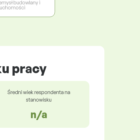
emysł budowlany i
ruchomości
ku pracy
Średni wiek respondenta na
stanowisku
n/a