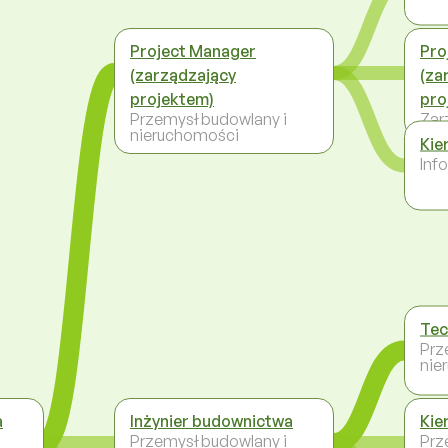
Project Manager
Pro
(zarządzający
(za
projektem)
pro
Przemysł budowlany i
Zar
nieruchomości
Kie
Inf
Tec
Prz
nie
a
Inżynier budownictwa
Kie
Przemysł budowlany i
Prz