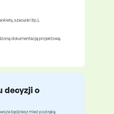
iety, szacunki itp.).
rdzoną dokumentacją projektową.
 decyzji o
awsze będziesz mieć pod ręką