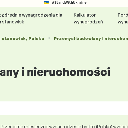
#StandWithUkraine
z średnie wynagrodzenia dla
Kalkulator
Poró
h stanowisk
wynagrodzeń
wyn
g stanowisk
, Polska
Przemysł budowlany i nierucho
any i nieruchomości
Przeciętne miesięczne wynagrodzenie brutto (Polska) wynosi