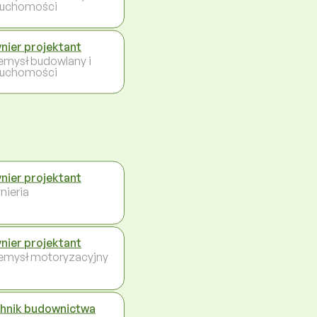
ruchomości
ynier projektant
emysł budowlany i
ruchomości
ynier projektant
nieria
ynier projektant
emysł motoryzacyjny
hnik budownictwa