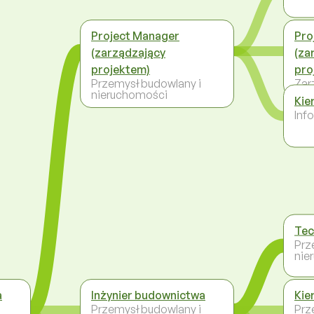
Project Manager
Pro
(zarządzający
(za
projektem)
pro
Przemysł budowlany i
Zar
nieruchomości
Kie
Inf
Tec
Prz
nie
a
Inżynier budownictwa
Kie
Przemysł budowlany i
Prz