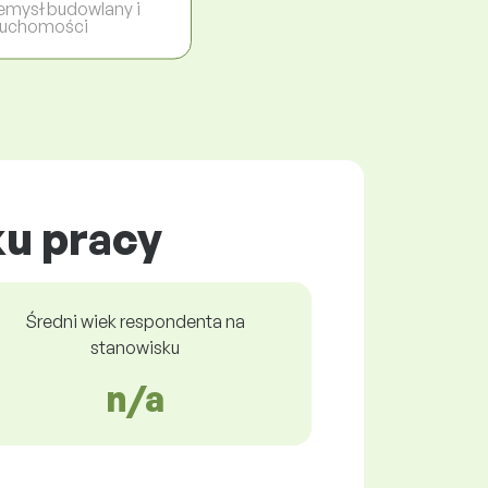
emysł budowlany i
ruchomości
ku pracy
Średni wiek respondenta na
stanowisku
n/a