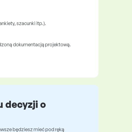
iety, szacunki itp.).
rdzoną dokumentacją projektową.
 decyzji o
awsze będziesz mieć pod ręką