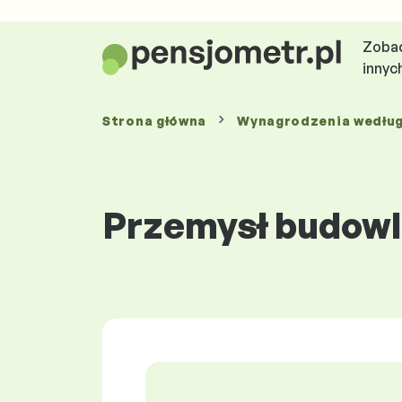
Zobac
innyc
Strona główna
Wynagrodzenia
wedłu
Przemysł budowl