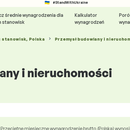
#StandWithUkraine
z średnie wynagrodzenia dla
Kalkulator
Poró
h stanowisk
wynagrodzeń
wyna
g stanowisk
, Polska
Przemysł budowlany i nierucho
any i nieruchomości
Przeciętne miesięczne wynagrodzenie brutto (Polska) wynosi