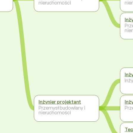
nieruchomości
nie
Inż
Prz
nie
Inż
Inży
Inżynier projektant
Inż
Przemysł budowlany i
Prz
nieruchomości
Tec