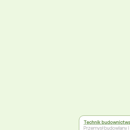
Technik budownictw
Przemysł budowlany i