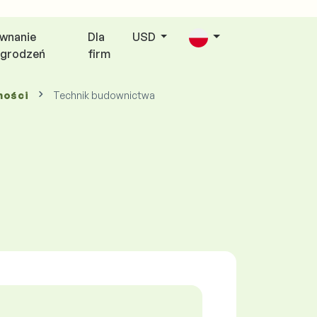
wnanie
Dla
USD
grodzeń
firm
mości
Technik budownictwa