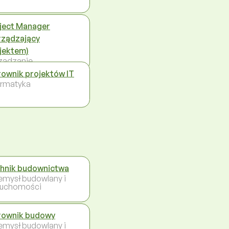
ject Manager
rządzający
jektem)
ządzanie
rownik projektów IT
ormatyka
hnik budownictwa
emysł budowlany i
ruchomości
rownik budowy
emysł budowlany i