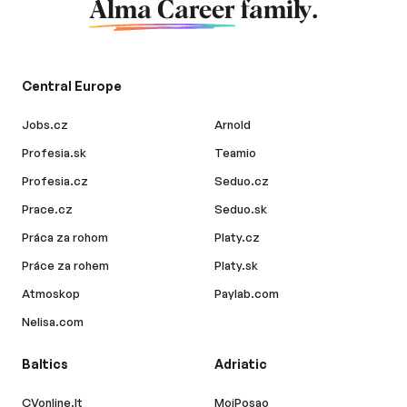
Alma Career
family.
Central Europe
Jobs.cz
Arnold
Profesia.sk
Teamio
Profesia.cz
Seduo.cz
Prace.cz
Seduo.sk
Práca za rohom
Platy.cz
Práce za rohem
Platy.sk
Atmoskop
Paylab.com
Nelisa.com
Baltics
Adriatic
CVonline.lt
MojPosao