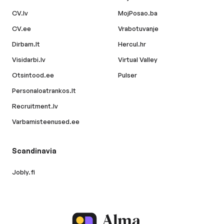
CV.lv
MojPosao.ba
CV.ee
Vrabotuvanje
Dirbam.lt
Hercul.hr
Visidarbi.lv
Virtual Valley
Otsintood.ee
Pulser
Personaloatrankos.lt
Recruitment.lv
Varbamisteenused.ee
Scandinavia
Jobly.fi