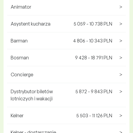
Animator
>
Asystent kucharza
5 059 - 10 738 PLN
>
Barman
4 806 - 10 343 PLN
>
Bosman
9 428 - 18 791 PLN
>
Concierge
>
Dystrybutor biletów
5 872 - 9 843 PLN
>
lotniczych i wakacji
Kelner
5 503 - 11 126 PLN
>
Kelner - dostarczanie
>