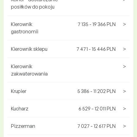
posiłków do pokoju
Kierownik
7 135 - 19 366 PLN
>
gastronomii
Kierownik sklepu
7 471 - 15 446 PLN
>
Kierownik
>
zakwaterowania
Krupier
5 386 - 11 202 PLN
>
Kucharz
6 529 - 12 011 PLN
>
Pizzerman
7 027 - 12 617 PLN
>