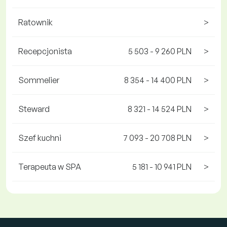
Ratownik
>
Recepcjonista
5 503 - 9 260 PLN
>
Sommelier
8 354 - 14 400 PLN
>
Steward
8 321 - 14 524 PLN
>
Szef kuchni
7 093 - 20 708 PLN
>
Terapeuta w SPA
5 181 - 10 941 PLN
>