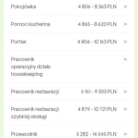
Pokojówka
4 806 - 8 363 PLN
>
Pomoc kuchenna
4 865 - 8 620 PLN
>
Portier
4 806 - 10 163 PLN
>
Pracownik
>
operacyjny działu
housekeeping
Pracownik restauracji
5 151 - 9 333 PLN
>
Pracownik restauracji
4 879 - 10 721 PLN
>
szybkiej obsługi
Przewodnik
5 282 - 14 545 PLN
>