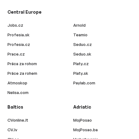
Central Europe
Jobs.cz
Arnold
Profesia.sk
Teamio
Profesia.cz
Seduo.cz
Prace.cz
Seduo.sk
Práca za rohom
Platy.cz
Práce za rohem
Platy.sk
Atmoskop
Paylab.com
Nelisa.com
Baltics
Adriatic
CVonline.lt
MojPosao
CV.lv
MojPosao.ba