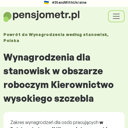
#StandWithUkraine
Powrót do
Wynagrodzenia
według stanowisk
,
Polska
Wynagrodzenia dla
stanowisk w obszarze
roboczym Kierownictwo
wysokiego szczebla
Zakres wynagrodzeń dla osób pracujących
w