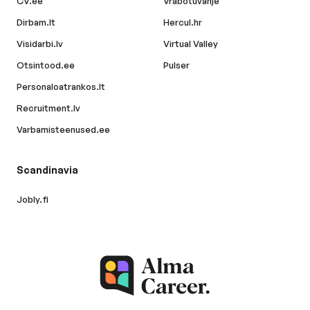
CV.ee
Vrabotuvanje
Dirbam.lt
Hercul.hr
Visidarbi.lv
Virtual Valley
Otsintood.ee
Pulser
Personaloatrankos.lt
Recruitment.lv
Varbamisteenused.ee
Scandinavia
Jobly.fi